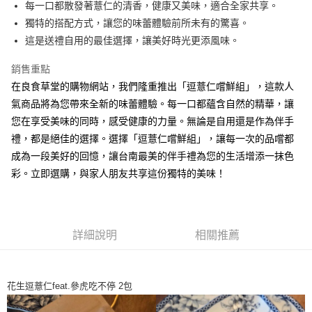
每一口都散發著薏仁的清香，健康又美味，適合全家共享。
悠遊付
獨特的搭配方式，讓您的味蕾體驗前所未有的驚喜。
Google Pay
這是送禮自用的最佳選擇，讓美好時光更添風味。
AFTEE先享後付
銷售重點
相關說明
在良食草堂的購物網站，我們隆重推出「逗薏仁嚐鮮組」，這款人
【關於「AFTEE先享後付」】
氣商品將為您帶來全新的味蕾體驗。每一口都蘊含自然的精華，讓
AFTEE先享後付是「在收到商品之後才付款」的支付方式。 讓您購物簡單
運送方式
便利好安心！
您在享受美味的同時，感受健康的力量。無論是自用還是作為伴手
１．簡單：不需註冊會員、不需綁卡、不需儲值。
全家到付【免運系列】
禮，都是絕佳的選擇。選擇「逗薏仁嚐鮮組」，讓每一次的品嚐都
２．便利：只要手機號碼，簡訊認證，即可結帳。
免運費
成為一段美好的回憶，讓台南最美的伴手禮為您的生活增添一抹色
３．安心：先確認商品／服務後，再付款。
彩。立即選購，與家人朋友共享這份獨特的美味！
全家取貨【免運系列】
【「AFTEE先享後付」結帳流程】
１．於結帳方式選擇「AFTEE先享後付」後，將跳轉至「AFTEE先享後付」
免運費
結帳頁面，進行簡訊認證並確認金額後，即可完成結帳。
２．訂單成立數日內，您將收到繳費通知簡訊。
7-11到付【免運系列】
３．收到繳費通知簡訊後14天內，點擊此簡訊中的連結，可透過四大超商／
詳細說明
相關推薦
免運費
ATM／網路銀行／等多元方式進行付款，方視為交易完成。
※ 請注意：結帳手續完成當下不需立刻繳費，但若您需要取消訂單，請聯絡
7-11取貨【免運系列】
購買商品的店家。未經商家同意取消之訂單仍視為有效，需透過AFTEE先享
後付繳納相關費用。
花生逗薏仁feat.參虎吃不停 2包
免運費
※ 交易是否成功請以「AFTEE先享後付 」之結帳頁面顯示為準，若有關於
是否繳費成功／繳費後需取消欲退款等相關疑問，請聯繫「AFTEE先享後付