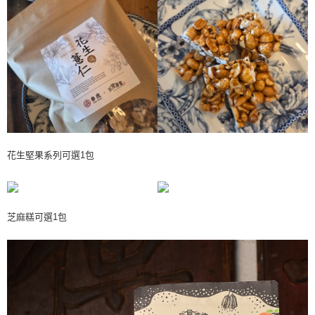
宅配
客戶支援中心」
https://netprotections.freshdesk.com/support/home
每筆NT$150，滿NT$2,000(含以上)免運費
【注意事項】
１．透過由恩沛科技股份有限公司提供之「AFTEE先享後付」服務完成之交
易，需依本服務之必要範圍內提供個人資料，並將交易相關給付款項請求債
權轉讓予恩沛科技股份有限公司。
２．關於個人資料處理事宜，請瀏覽以下網址：
https://aftee.tw/terms/#terms3
３．未成年的使用者請事先徵得法定代理人或監護人之同意方可使用
「AFTEE先享後付」，若未經同意申辦者引起之損失，本公司不負相關責
任。
４．使用「AFTEE先享後付」時，將依據個別帳號之用戶狀況，依本公司即
花生堅果系列可選1包
時審查核予不同之上限額度；若仍有額度不足之情形，本公司將視審查結果
請求用戶進行身份認證。
５．嚴禁一人註冊多個帳號或使用他人資訊註冊。若發現惡意使用之情形，
恩沛科技股份有限公司將有權停止該用戶之使用額度並採取法律行動。
芝麻糕可選1包