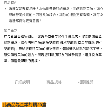
商品特色
Apple Pay
送禮就是要有品味！為你挑選最好的禮盒，品嚐糕點美味，讓心
與味蕾同步感動。四種風味綜合，讓你的禮物更有看頭，讓每次
街口支付
送禮都變得更有意義！
悠遊付
銷售重點
Google Pay
在良食草堂購物網站，發現台南最美的伴手禮品店。探索閱讀傳承
糕點禮盒，綜合四種口味(原味芝麻糕,核桃芝麻糕,南瓜芝麻糕,杏仁
AFTEE先享後付
芝麻糕)，帶給您獨特美味的禮物選擇。體驗著名糕點的精湛工藝，
相關說明
感受傳統美味的魅力。展現您對親朋好友的誠摯情意，選擇良食草
【關於「AFTEE先享後付」】
AFTEE先享後付是「在收到商品之後才付款」的支付方式。 讓您購物簡單
堂，傳遞最溫暖的祝福。
運送方式
便利好安心！
１．簡單：不需註冊會員、不需綁卡、不需儲值。
全家取貨付款
２．便利：只要手機號碼，簡訊認證，即可結帳。
每筆NT$60，滿NT$1,200(含以上)免運費
３．安心：先確認商品／服務後，再付款。
詳細說明
商品規格
相關推薦
付款後全家取貨
【「AFTEE先享後付」結帳流程】
１．於結帳方式選擇「AFTEE先享後付」後，將跳轉至「AFTEE先享後付」
每筆NT$60，滿NT$1,200(含以上)免運費
結帳頁面，進行簡訊認證並確認金額後，即可完成結帳。
２．訂單成立數日內，您將收到繳費通知簡訊。
7-11取貨付款
３．收到繳費通知簡訊後14天內，點擊此簡訊中的連結，可透過四大超商／
此商品為企業訂購20盒
每筆NT$60，滿NT$1,200(含以上)免運費
ATM／網路銀行／等多元方式進行付款，方視為交易完成。